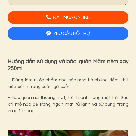
ĐẶT MUA ONLINE
YÊU CẦU HỖ TRỢ
Hướng dẫn sử dụng và bảo quản Mắm nêm xay
250ml
– Dùng làm nước chấm cho các món bò nhúng dấm, thịt
luộc, bánh tráng cuốn, gỏi cuốn.
– Bảo quản nơi thoáng mát, tránh ánh nắng mặt trời. Sau
khi mở nắp để trong ngăn mát tủ lạnh và sử dụng trong
vòng 1 tháng.