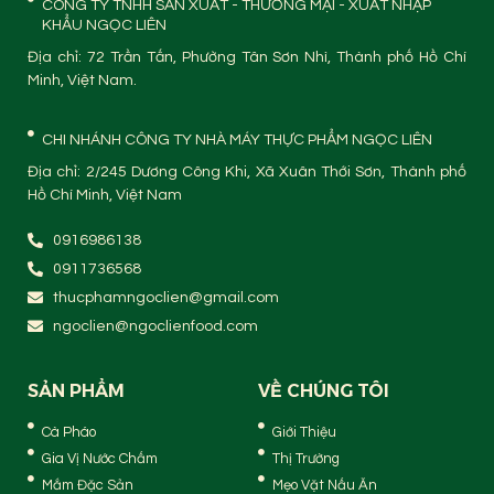
CÔNG TY TNHH SẢN XUẤT - THƯƠNG MẠI - XUẤT NHẬP
KHẨU NGỌC LIÊN
Địa chỉ: 72 Trần Tấn, Phường Tân Sơn Nhì, Thành phố Hồ Chí
Minh, Việt Nam.
CHI NHÁNH CÔNG TY NHÀ MÁY THỰC PHẨM NGỌC LIÊN
Địa chỉ: 2/245 Dương Công Khi, Xã Xuân Thới Sơn, Thành phố
Hồ Chí Minh, Việt Nam
0916986138
0911736568
thucphamngoclien@gmail.com
ngoclien@ngoclienfood.com
SẢN PHẨM
VỀ CHÚNG TÔI
Cà Pháo
Giới Thiệu
Gia Vị Nước Chấm
Thị Trường
Mắm Đặc Sản
Mẹo Vặt Nấu Ăn