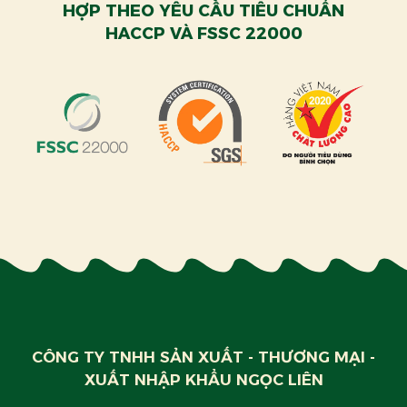
HỢP THEO YÊU CẦU TIÊU CHUẨN
HACCP VÀ FSSC 22000
CÔNG TY TNHH SẢN XUẤT - THƯƠNG MẠI -
XUẤT NHẬP KHẨU NGỌC LIÊN