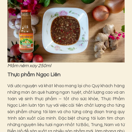
Mắm nêm xay 250ml
Thực phẩm Ngọc Liên
Với ước nguyện và khát khao mang lại cho Quý khách hàng
những món ăn quê hương ngon tuyệt, chất lượng cao và an
toàn vệ sinh thực phẩm – tốt cho
sức khỏe
, Thực Phẩm
Ngọc Liên luôn tận tụy với việc cải tiến chất lượng cho từng
sản phẩm chúng tôi làm và cho từng công đoạn trong quy
trình sản xuất của mình. Đặc biệt chúng tôi luôn tìm chọn
những nguyên liêu tươi ngon nhất từ Bắc, Trung, Nam và từ
Biển Hồ để sản xuất ra nhiều sản phẩm mới, làm phong phú