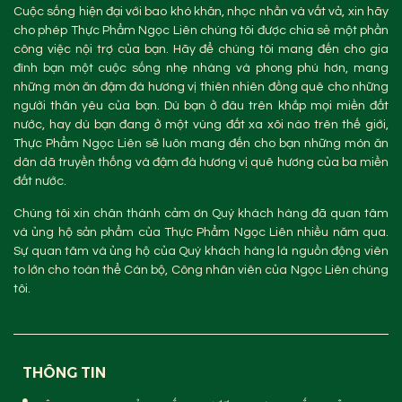
Cuộc sống hiện đại với bao khó khăn, nhọc nhằn và vất vả, xin hãy
cho phép Thực Phẩm Ngọc Liên chúng tôi được chia sẻ một phần
công việc nội trợ của bạn. Hãy để chúng tôi mang đến cho gia
đình bạn một cuộc sống nhẹ nhàng và phong phú hơn, mang
những món ăn đậm đà hương vị thiên nhiên đồng quê cho những
người thân yêu của bạn. Dù bạn ở đâu trên khắp mọi miền đất
nước, hay dù bạn đang ở một vùng đất xa xôi nào trên thế giới,
Thực Phẩm Ngọc Liên sẽ luôn mang đến cho bạn những món ăn
dân dã truyền thống và đậm đà hương vị quê hương của ba miền
đất nước.
Chúng tôi xin chân thành cảm ơn Quý khách hàng đã quan tâm
và ủng hộ sản phẩm của Thực Phẩm Ngọc Liên nhiều năm qua.
Sự quan tâm và ủng hộ của Quý khách hàng là nguồn động viên
to lớn cho toàn thể Cán bộ, Công nhân viên của Ngọc Liên chúng
tôi.
THÔNG TIN