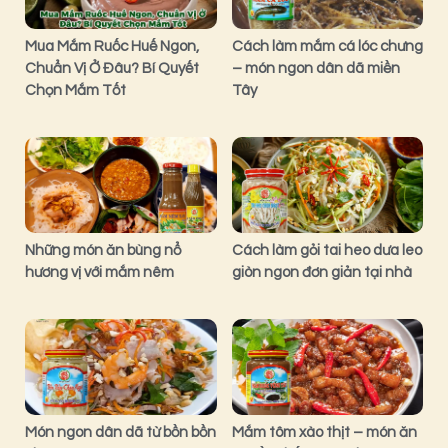
Mua Mắm Ruốc Huế Ngon,
Cách làm mắm cá lóc chưng
Chuẩn Vị Ở Đâu? Bí Quyết
– món ngon dân dã miền
Chọn Mắm Tốt
Tây
Những món ăn bùng nổ
Cách làm gỏi tai heo dưa leo
hương vị với mắm nêm
giòn ngon đơn giản tại nhà
Món ngon dân dã từ bồn bồn
Mắm tôm xào thịt – món ăn