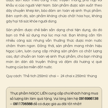
được sản xuất theo công thức truyền thống, phù hợp với
khẩu vị của người Việt Nam. Sản phẩm được sản xuất theo
dây chuyền khép kín, bảo đảm an toàn vệ sinh thực phẩm.
Bên cạnh đó, sản phẩm không chứa chất hóa học, không
gây hại tới sức khỏe người dùng.
Sản phẩm được chế biến sẵn dạng chai tiện dụng, do đó
bạn có thể sử dụng mọi lúc mọi nơi. Bạn không cần tốn
nhiều công sức nhưng vẫn thưởng thức được món nước
chấm thơm ngon. Đồng thời, sản phẩm mang nhãn hiệu
Ngọc Liên, luôn cung cấp những sản phẩm có chất lượng
cao, đạt chuẩn an toàn vệ sinh thực phẩm, cho bạn những
món ăn dân dã truyền thống và đậm đà hương vị quê
hương của ba miền đất nước.
Quy cách: Thể tích 250ml/ chai – 24 chai x 250ml/ thùng
Thực phẩm NGỌC LIÊN cung cấp cho khách hàng mua
số lượng lớn làm quà tặng. Vui lòng liên hệ
0916986138
–
0911736568
để có được giá ưu đãi tốt nhất!