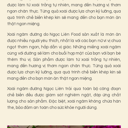
được làm từ xoài trồng tự nhiên, mang đến hương vị thơm
ngon chân thực. Từng quả xoài được lựa chọn kỹ lưỡng, qua
quá trình chế biến khép kín sẽ mang đến cho bạn món ăn
thật ngon miệng.
Xoài ngâm đường do Ngọc Liên Food sản xuất là món ăn
được nhiều người yêu thích, nhất là với các bạn nữ vì vị chua
ngọt thơm ngon, hấp dẫn vị giác. Những miếng xoài ngâm
cùng với đường sẽ làm cho buổi họp mặt của bạn với bạn bè
thêm thú vị. Sản phẩm được làm từ xoài trồng tự nhiên,
mang đến hương vị thơm ngon chân thực. Từng quả xoài
được lựa chọn kỹ lưỡng, qua quá trình chế biến khép kín sẽ
mang đến cho bạn món ăn thật ngon miệng.
Xoài ngâm đường Ngọc Liên trải qua toàn bộ công đoạn
chế biến đều được giám sát nghiêm ngặt, đáp ứng chất
lượng cho sản phẩm. Đặc biệt, xoài ngâm không chứa hàn
the, bảo đảm an toàn cho sức khỏe người dùng.