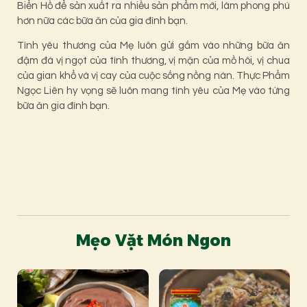
Biển Hồ để sản xuất ra nhiều sản phẩm mới, làm phong phú
hơn nữa các bữa ăn của gia đình bạn.
Tình yêu thương của Mẹ luôn gửi gắm vào những bữa ăn
đậm đà vị ngọt của tình thương, vị mặn của mồ hôi, vị chua
của gian khổ và vị cay của cuộc sống nồng nàn. Thực Phẩm
Ngọc Liên hy vọng sẽ luôn mang tình yêu của Mẹ vào từng
bữa ăn gia đình bạn.
Mẹo Vặt Món Ngon