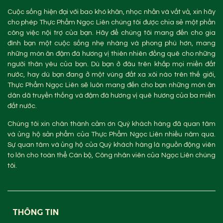
Cuộc sống hiện đại với bao khó khăn, nhọc nhằn và vất vả, xin hãy
cho phép Thực Phẩm Ngọc Liên chúng tôi được chia sẻ một phần
công việc nội trợ của bạn. Hãy để chúng tôi mang đến cho gia
đình bạn một cuộc sống nhẹ nhàng và phong phú hơn, mang
những món ăn đậm đà hương vị thiên nhiên đồng quê cho những
người thân yêu của bạn. Dù bạn ở đâu trên khắp mọi miền đất
nước, hay dù bạn đang ở một vùng đất xa xôi nào trên thế giới,
Thực Phẩm Ngọc Liên sẽ luôn mang đến cho bạn những món ăn
dân dã truyền thống và đậm đà hương vị quê hương của ba miền
đất nước.
Chúng tôi xin chân thành cảm ơn Quý khách hàng đã quan tâm
và ủng hộ sản phẩm của Thực Phẩm Ngọc Liên nhiều năm qua.
Sự quan tâm và ủng hộ của Quý khách hàng là nguồn động viên
to lớn cho toàn thể Cán bộ, Công nhân viên của Ngọc Liên chúng
tôi.
THÔNG TIN