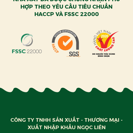
HỢP THEO YÊU CẦU TIÊU CHUẨN
HACCP VÀ FSSC 22000
CÔNG TY TNHH SẢN XUẤT - THƯƠNG MẠI -
XUẤT NHẬP KHẨU NGỌC LIÊN