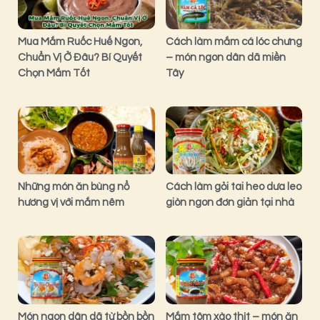
Mua Mắm Ruốc Huế Ngon,
Cách làm mắm cá lóc chưng
Chuẩn Vị Ở Đâu? Bí Quyết
– món ngon dân dã miền
Chọn Mắm Tốt
Tây
Những món ăn bùng nổ
Cách làm gỏi tai heo dưa leo
hương vị với mắm nêm
giòn ngon đơn giản tại nhà
Món ngon dân dã từ bồn bồn
Mắm tôm xào thịt – món ăn