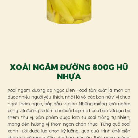
XOÀI NGÂM ĐƯỜNG 800G HŨ
NHỰA
Xoài ngâm đường do Ngọc Liên Food sản xuất là món ăn
được nhiều người yêu thích, nhất là với các bạn nữ vì vị chua
ngọt thơm ngon, hấp dẫn vị giác. Những miếng xoài ngâm
cùng với đường sẽ làm cho buổi họp mặt của bạn với bạn bè
thêm thú vị. Sản phẩm được làm từ xoài trồng tự nhiên,
mang đến hương vị thơm ngon chân thực. Từng quả xoài
xanh tươi được lựa chọn kỹ lưỡng, qua quá trình chế biến
khép kín sẽ mang đến cho bạn món ăn thật ngon miệng.