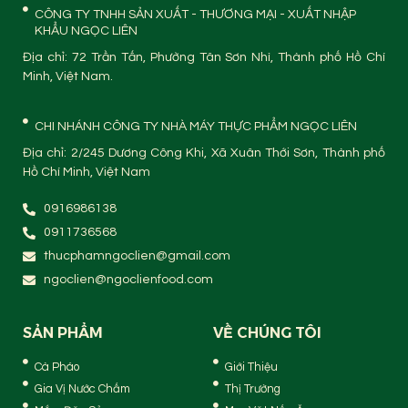
CÔNG TY TNHH SẢN XUẤT - THƯƠNG MẠI - XUẤT NHẬP
KHẨU NGỌC LIÊN
Địa chỉ: 72 Trần Tấn, Phường Tân Sơn Nhì, Thành phố Hồ Chí
Minh, Việt Nam.
CHI NHÁNH CÔNG TY NHÀ MÁY THỰC PHẨM NGỌC LIÊN
Địa chỉ: 2/245 Dương Công Khi, Xã Xuân Thới Sơn, Thành phố
Hồ Chí Minh, Việt Nam
0916986138
0911736568
thucphamngoclien@gmail.com
ngoclien@ngoclienfood.com
SẢN PHẨM
VỀ CHÚNG TÔI
Cà Pháo
Giới Thiệu
Gia Vị Nước Chấm
Thị Trường