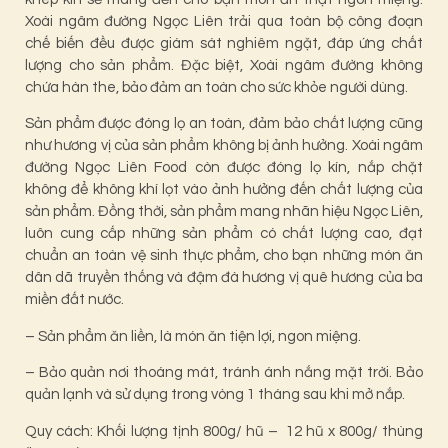
Xoài ngâm đường Ngọc Liên trải qua toàn bộ công đoạn
chế biến đều được giám sát nghiêm ngặt, đáp ứng chất
lượng cho sản phẩm. Đặc biệt, Xoài ngâm đường không
chứa hàn the, bảo đảm an toàn cho sức khỏe người dùng.
Sản phẩm được đóng lọ an toàn, đảm bảo chất lượng cũng
như hương vị của sản phẩm không bị ảnh hưởng. Xoài ngâm
đường Ngọc Liên Food còn được đóng lọ kín, nắp chặt
không để không khí lọt vào ảnh hưởng đến chất lượng của
sản phẩm. Đồng thời, sản phẩm mang nhãn hiệu Ngọc Liên,
luôn cung cấp những sản phẩm có chất lượng cao, đạt
chuẩn an toàn vệ sinh thực phẩm, cho bạn những món ăn
dân dã truyền thống và đậm đà hương vị quê hương của ba
miền đất nước.
– Sản phẩm ăn liền, là món ăn tiện lợi, ngon miệng.
– Bảo quản nơi thoáng mát, tránh ánh nắng mặt trời. Bảo
quản lạnh và sử dụng trong vòng 1 tháng sau khi mở nắp.
Quy cách: Khối lượng tịnh 800g/ hũ – 12 hũ x 800g/ thùng