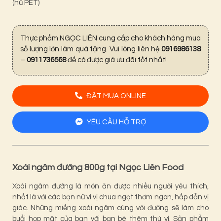
(hũ PET)
Thực phẩm NGỌC LIÊN cung cấp cho khách hàng mua
số lượng lớn làm quà tặng. Vui lòng liên hệ
0916986138
–
0911736568
để có được giá ưu đãi tốt nhất!
ĐẶT MUA ONLINE
YÊU CẦU HỖ TRỢ
Xoài ngâm đường 800g tại Ngọc Liên Food
Xoài ngâm đường là món ăn được nhiều người yêu thích,
nhất là với các bạn nữ vì vị chua ngọt thơm ngon, hấp dẫn vị
giác. Những miếng xoài ngâm cùng với đường sẽ làm cho
buổi họp mặt của bạn với bạn bè thêm thú vị. Sản phẩm