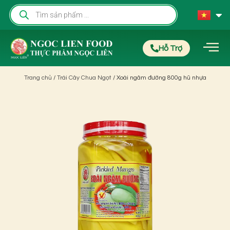
Hỗ Trợ
Trang chủ
/
Trái Cây Chua Ngọt
/ Xoài ngâm đường 800g hũ nhựa