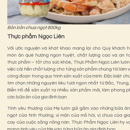
Bồn bồn chua ngọt 800kg
Thực phẩm Ngọc Liên
Với ước nguyện và khát khao mang lại cho Quý khách 
món ăn quê hương ngon tuyệt, chất lượng cao và an to
thực phẩm – tốt cho
sức khỏe
, Thực Phẩm Ngọc Liên luôn 
việc cải tiến chất lượng cho từng sản phẩm chúng tôi làm 
công đoạn trong quy trình sản xuất của mình. Đặc biệt chú
tìm chọn những nguyên liêu tươi ngon nhất từ Bắc, Trung
Biển Hồ để sản xuất ra nhiều sản phẩm mới, làm phong 
các bữa ăn của gia đình bạn.
Tình yêu thương của Mẹ luôn gửi gắm vào những bữa ăn
ngọt của tình thương, vị mặn của mồ hôi, vị chua của gia
cay của cuộc sống nồng nàn. Thực Phẩm Ngọc Liên hy vọ
mang tình yêu của Mẹ vào từng bữa ăn gia đình bạn.