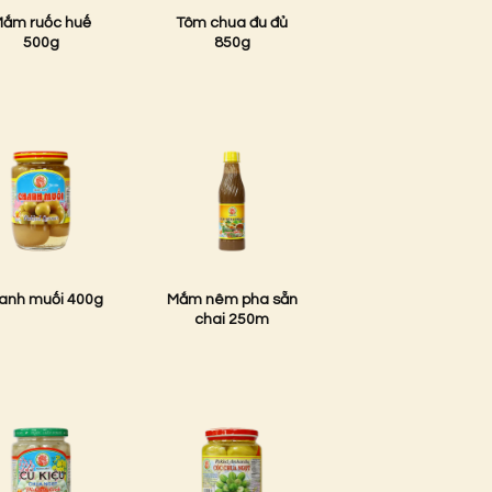
ắm ruốc huế
Tôm chua đu đủ
500g
850g
anh muối 400g
Mắm nêm pha sẵn
chai 250m