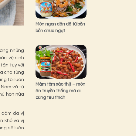
Món ngon dân dã từ bồn
bồn chua ngọt
hàng những
àn vệ sinh
tận tụy với
và cho từng
ng tôi luôn
Mắm tôm xào thịt – món
, Nam và từ
ăn truyền thống mà ai
phú hơn nữa
cũng têu thích
 đậm đà vị
n khổ và vị
ng sẽ luôn