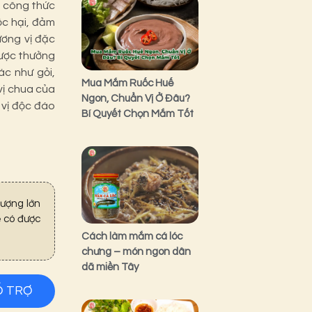
o công thức
c hại, đảm
ơng vị đặc
được thưởng
ác như gỏi,
Mua Mắm Ruốc Huế
vị chua của
Ngon, Chuẩn Vị Ở Đâu?
vị độc đáo
Bí Quyết Chọn Mắm Tốt
ượng lớn
 có được
Cách làm mắm cá lóc
chưng – món ngon dân
dã miền Tây
Ỗ TRỢ