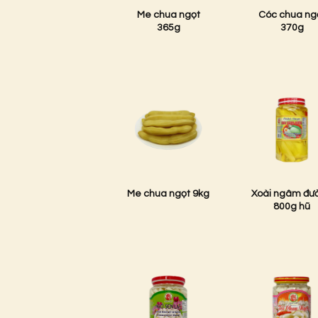
Me chua ngọt
Cóc chua ng
365g
370g
Me chua ngọt 9kg
Xoài ngâm đư
800g hũ