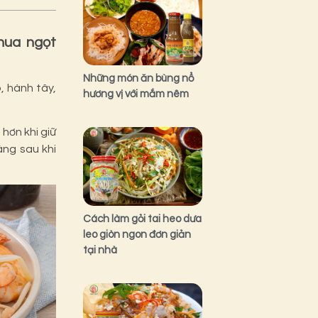
hua ngọt
Những món ăn bùng nổ
, hành tây,
hương vị với mắm nêm
hơn khi giữ
áng sau khi
Cách làm gỏi tai heo dưa
leo giòn ngon đơn giản
tại nhà