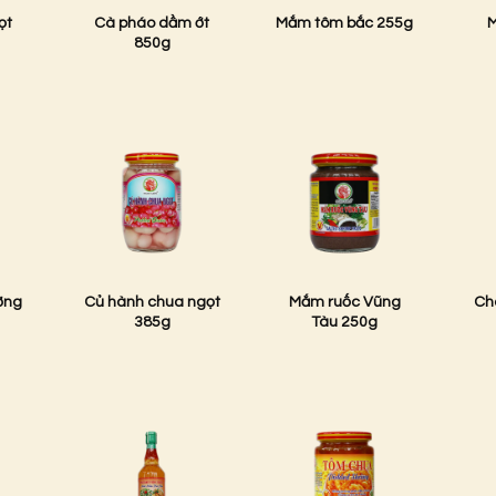
ọt
Cà pháo dầm ớt
Mắm tôm bắc 255g
M
850g
ờng
Củ hành chua ngọt
Mắm ruốc Vũng
Ch
385g
Tàu 250g