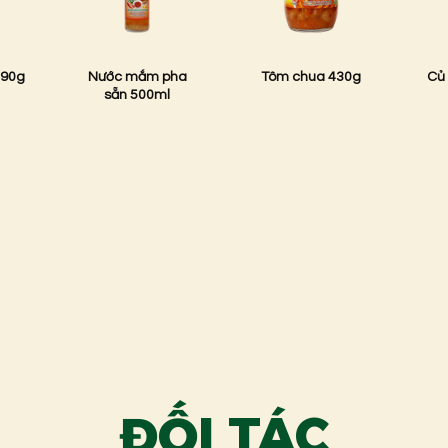
390g
Nước mắm pha
Tôm chua 430g
Củ 
sẵn 500ml
ĐỐI TÁC