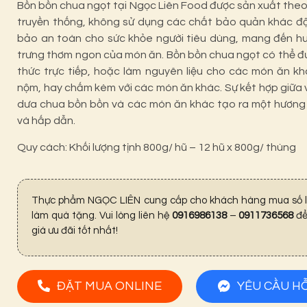
Bồn bồn chua ngọt tại Ngọc Liên Food được sản xuất the
truyền thống, không sử dụng các chất bảo quản khác độ
bảo an toàn cho sức khỏe người tiêu dùng, mang đến hư
trưng thơm ngon của món ăn. Bồn bồn chua ngọt có thể 
thức trực tiếp, hoặc làm nguyên liệu cho các món ăn kh
nộm, hay chấm kèm với các món ăn khác. Sự kết hợp giữa 
dưa chua bồn bồn và các món ăn khác tạo ra một hương 
và hấp dẫn.
Quy cách: Khối lượng tịnh 800g/ hũ – 12 hũ x 800g/ thùng
Thực phẩm NGỌC LIÊN cung cấp cho khách hàng mua số l
làm quà tặng. Vui lòng liên hệ
0916986138
–
0911736568
để
giá ưu đãi tốt nhất!
ĐẶT MUA ONLINE
YÊU CẦU H