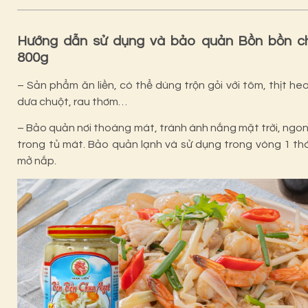
Hướng dẫn sử dụng và bảo quản Bồn bồn c
800g
– Sản phẩm ăn liền, có thể dùng trộn gỏi với tôm, thịt heo
dưa chuột, rau thơm…
– Bảo quản nơi thoáng mát, tránh ánh nắng mặt trời, ngon 
trong tủ mát. Bảo quản lạnh và sử dụng trong vòng 1 th
mở nắp.