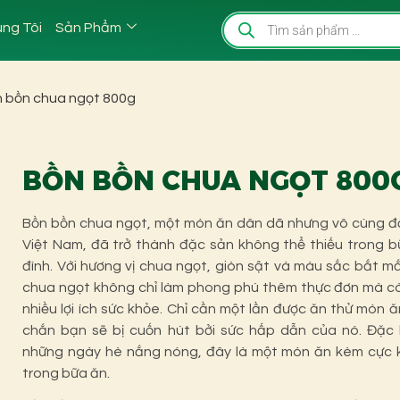
ng Tôi
Sản Phẩm
n bồn chua ngọt 800g
BỒN BỒN CHUA NGỌT 800
Bồn bồn chua ngọt, một món ăn dân dã nhưng vô cùng đ
Việt Nam, đã trở thành đặc sản không thể thiếu trong 
đình. Với hương vị chua ngọt, giòn sật và màu sắc bắt m
chua ngọt không chỉ làm phong phú thêm thực đơn mà cò
nhiều lợi ích sức khỏe. Chỉ cần một lần được ăn thử món 
chắn bạn sẽ bị cuốn hút bởi sức hấp dẫn của nó. Đặc b
những ngày hè nắng nóng, đây là một món ăn kèm cực 
trong bữa ăn.