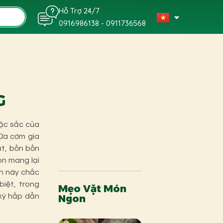
Hỗ Trợ 24/7
0916986138 - 0911736568
G
ặc sắc của
bữa cơm gia
ắt, bồn bồn
n mang lại
ăn này chắc
iệt, trong
Mẹo Vặt Món
kỳ hấp dẫn
Ngon