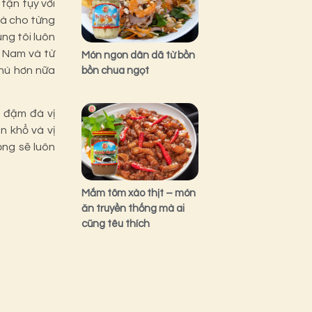
tận tụy với
và cho từng
ng tôi luôn
, Nam và từ
Món ngon dân dã từ bồn
phú hơn nữa
bồn chua ngọt
 đậm đà vị
n khổ và vị
ng sẽ luôn
Mắm tôm xào thịt – món
ăn truyền thống mà ai
cũng têu thích