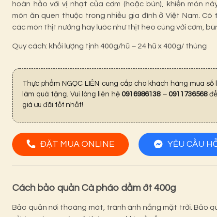
hoàn hảo với vị nhạt của cơm (hoặc bún), khiến món nà
món ăn quen thuộc trong nhiều gia đình ở Việt Nam. Có
các món thịt nướng hay luôc như thịt heo cùng với cơm, bú
Quy cách: khối lượng tịnh 400g/hũ – 24 hũ x 400g/ thùng
Thực phẩm NGỌC LIÊN cung cấp cho khách hàng mua số l
làm quà tặng. Vui lòng liên hệ
0916986138
–
0911736568
để
giá ưu đãi tốt nhất!
ĐẶT MUA ONLINE
YÊU CẦU H
Cách bảo quản Cà pháo dầm ớt 400g
Bảo quản nơi thoáng mát, tránh ánh nắng mặt trời. Bảo q