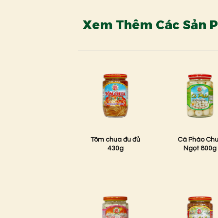
Xem Thêm Các Sản 
Tôm chua đu đủ
Cà Pháo Ch
430g
Ngọt 800g