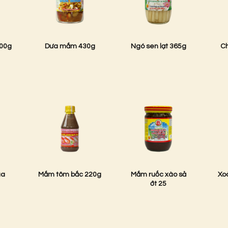
00g
Dưa mắm 430g
Ngó sen lạt 365g
Ch
ua
Mắm tôm bắc 220g
Mắm ruốc xào sả
Xo
ớt 25