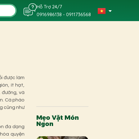
Hỗ Trợ 24/7
0916986138 - 0911736568
i được làm
òn, ít hạt,
, đường, và
n.
Cà pháo
ng cũng như
Mẹo Vặt Món
Ngon
ón đa dạng
 hòa quyện