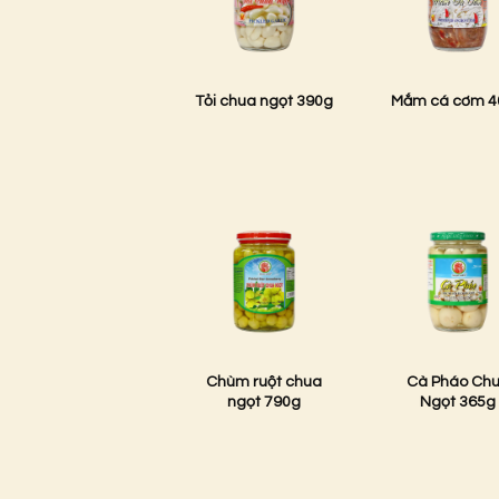
Tỏi chua ngọt 390g
Mắm cá cơm 4
Chùm ruột chua
Cà Pháo Ch
ngọt 790g
Ngọt 365g