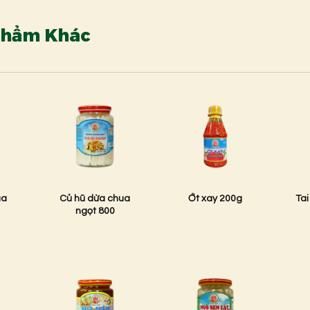
Phẩm Khác
ua
Củ hũ dừa chua
Ớt xay 200g
Tai
ngọt 800