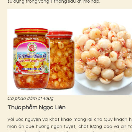
sử dụng trong vòng 1 tháng sau khi mở nắp.
Cà pháo dầm ớt 400g
Thực phẩm Ngọc Liên
Với ước nguyện và khát khao mang lại cho Quý khách 
món ăn quê hương ngon tuyệt, chất lượng cao và an to