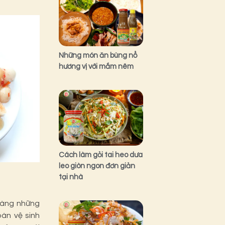
Những món ăn bùng nổ
hương vị với mắm nêm
Cách làm gỏi tai heo dưa
leo giòn ngon đơn giản
tại nhà
hàng những
àn vệ sinh