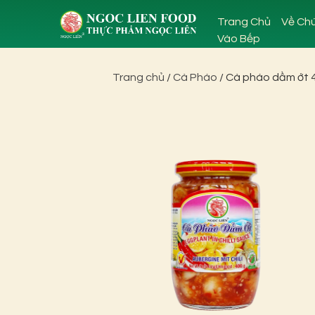
Trang Chủ
Về Chú
Vào Bếp
Trang chủ
/
Cà Pháo
/ Cà pháo dầm ớt 