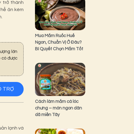
y trở thành
 thể ăn kèm
n.
Mua Mắm Ruốc Huế
Ngon, Chuẩn Vị Ở Đâu?
Bí Quyết Chọn Mắm Tốt
ượng lớn
 có được
Ỗ TRỢ
Cách làm mắm cá lóc
chưng – món ngon dân
dã miền Tây
uản lạnh và