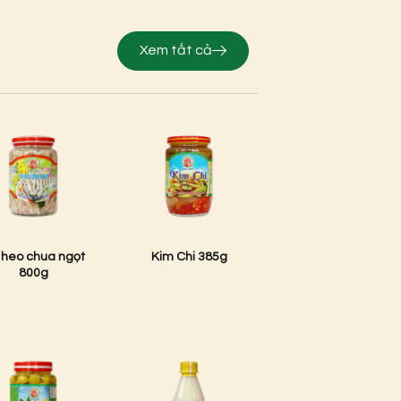
Xem tất cả
 heo chua ngọt
Kim Chi 385g
800g