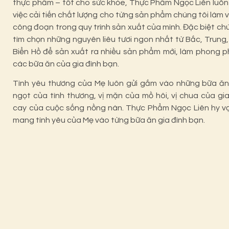
thực phẩm – tốt cho
sức khỏe
, Thực Phẩm Ngọc Liên luôn 
việc cải tiến chất lượng cho từng sản phẩm chúng tôi làm 
công đoạn trong quy trình sản xuất của mình. Đặc biệt chú
tìm chọn những nguyên liêu tươi ngon nhất từ Bắc, Trung
Biển Hồ để sản xuất ra nhiều sản phẩm mới, làm phong 
các bữa ăn của gia đình bạn.
Tình yêu thương của Mẹ luôn gửi gắm vào những bữa ăn
ngọt của tình thương, vị mặn của mồ hôi, vị chua của gia
cay của cuộc sống nồng nàn. Thực Phẩm Ngọc Liên hy vọ
mang tình yêu của Mẹ vào từng bữa ăn gia đình bạn.