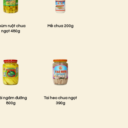
ùm ruột chua
Mẻ chua 200g
ngọt 480g
ài ngâm đường
Tai heo chua ngọt
800g
390g