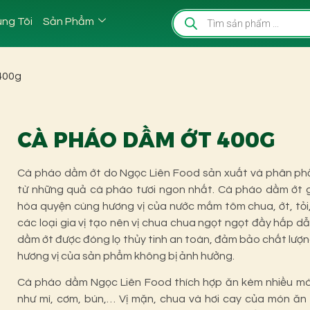
ng Tôi
Sản Phẩm
400g
CÀ PHÁO DẦM ỚT 400G
Cà pháo dầm ớt do Ngọc Liên Food sản xuất và phân phố
từ những quả cà pháo tươi ngon nhất.
Cà pháo dầm ớt gi
hòa quyện cùng hương vị của nước mắm tôm chua, ớt, tỏi
các loại gia vị tạo nên vị chua chua ngọt ngọt đầy hấp dẫ
dầm ớt được đóng lọ thủy tinh an toàn, đảm bảo chất lượ
hương vị của sản phẩm không bị ảnh hưởng.
Cà pháo dầm Ngọc Liên Food thích hợp ăn kèm nhiều m
như mì, cơm, bún,… Vị mặn, chua và hơi cay của món ăn